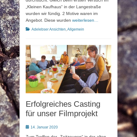
durchsucht. Gleich beim ersten Versuch im
„Kleinen Kaufhaus“ in der Langestraße
wurden wir fündig. 2 Motive waren im
Angebot. Diese wurden
weiterlesen…
Kategorien
Adelebser Ansichten
,
Allgemein
Erfolgreiches Casting
für unser Filmprojekt
Posted
14. Januar 2020
on
Zum Treffen der „Zeitzeugen“ in der alten