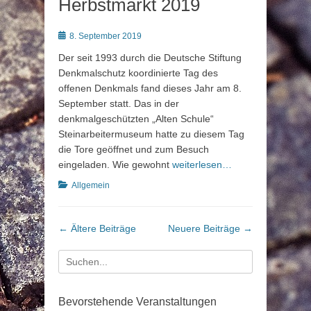
Herbstmarkt 2019
Posted
8. September 2019
on
Der seit 1993 durch die Deutsche Stiftung
Denkmalschutz koordinierte Tag des
offenen Denkmals fand dieses Jahr am 8.
September statt. Das in der
denkmalgeschützten „Alten Schule“
Steinarbeitermuseum hatte zu diesem Tag
die Tore geöffnet und zum Besuch
eingeladen. Wie gewohnt
weiterlesen…
Kategorien
Allgemein
Beitragsnavigation
←
Ältere Beiträge
Neuere Beiträge
→
Suche
nach:
Bevorstehende Veranstaltungen