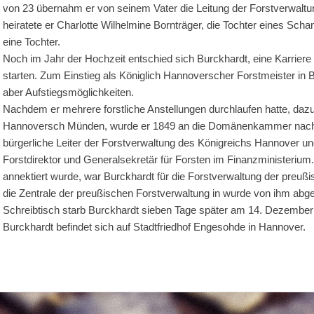
von 23 übernahm er von seinem Vater die Leitung der Forstverwalt
heiratete er Charlotte Wilhelmine Bornträger, die Tochter eines S
eine Tochter.
Noch im Jahr der Hochzeit entschied sich Burckhardt, eine Karriere
starten. Zum Einstieg als Königlich Hannoverscher Forstmeister in B
aber Aufstiegsmöglichkeiten.
Nachdem er mehrere forstliche Anstellungen durchlaufen hatte, dazu
Hannoversch Münden, wurde er 1849 an die Domänenkammer nach Ha
bürgerliche Leiter der Forstverwaltung des Königreichs Hannover
Forstdirektor und Generalsekretär für Forsten im Finanzminister
annektiert wurde, war Burckhardt für die Forstverwaltung der preuß
die Zentrale der preußischen Forstverwaltung in wurde von ihm abge
Schreibtisch starb Burckhardt sieben Tage später am 14. Dezembe
Burckhardt befindet sich auf Stadtfriedhof Engesohde in Hannover.