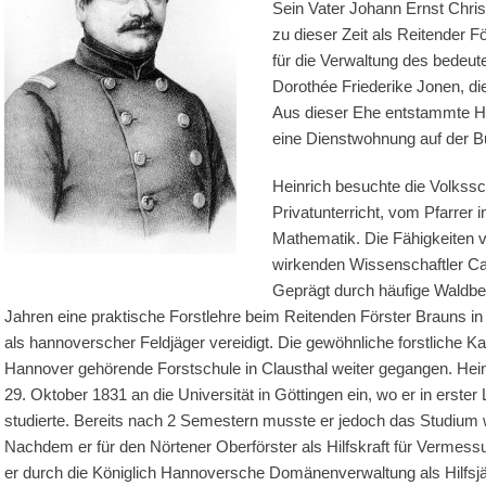
Sein Vater Johann Ernst Chri
zu dieser Zeit als Reitender F
für die Verwaltung des bedeut
Dorothée Friederike Jonen, die
Aus dieser Ehe entstammte He
eine Dienstwohnung auf der B
Heinrich besuchte die Volkssch
Privatunterricht, vom Pfarrer
Mathematik. Die Fähigkeiten 
wirkenden Wissenschaftler Ca
Geprägt durch häufige Waldbe
Jahren eine praktische Forstlehre beim Reitenden Förster Brauns i
als hannoverscher Feldjäger vereidigt. Die gewöhnliche forstliche 
Hannover gehörende Forstschule in Clausthal weiter gegangen. Hein
29. Oktober 1831 an die Universität in Göttingen ein, wo er in erst
studierte. Bereits nach 2 Semestern musste er jedoch das Studiu
Nachdem er für den Nörtener Oberförster als Hilfskraft für Vermessu
er durch die Königlich Hannoversche Domänenverwaltung als Hilfsj