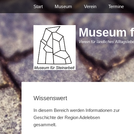
Primäres Menü
Zum
Start
Museum
Verein
Termine
Inhalt
springen
Museum fü
Verein für ländliches Alltagsleb
Wissenswert
In diesem Bereich werden Informationen zur
Geschichte der Region Adelebsen
gesammelt.