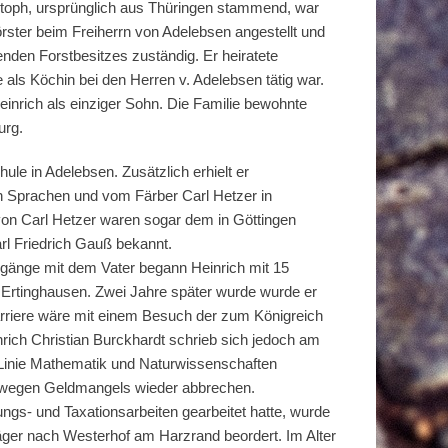
stoph, ursprünglich aus Thüringen stammend, war
örster beim Freiherrn von Adelebsen angestellt und
enden Forstbesitzes zuständig. Er heiratete
 als Köchin bei den Herren v. Adelebsen tätig war.
inrich als einziger Sohn. Die Familie bewohnte
urg.
ule in Adelebsen. Zusätzlich erhielt er
 in Sprachen und vom Färber Carl Hetzer in
von Carl Hetzer waren sogar dem in Göttingen
rl Friedrich Gauß bekannt.
gänge mit dem Vater begann Heinrich mit 15
n Ertinghausen. Zwei Jahre später wurde wurde er
Karriere wäre mit einem Besuch der zum Königreich
rich Christian Burckhardt schrieb sich jedoch am
er Linie Mathematik und Naturwissenschaften
m wegen Geldmangels wieder abbrechen.
ngs- und Taxationsarbeiten gearbeitet hatte, wurde
äger nach Westerhof am Harzrand beordert. Im Alter