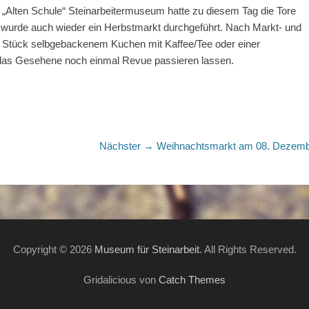
 „Alten Schule“ Steinarbeitermuseum hatte zu diesem Tag die Tore
wurde auch wieder ein Herbstmarkt durchgeführt. Nach Markt- und
Stück selbgebackenem Kuchen mit Kaffee/Tee oder einer
 das Gesehene noch einmal Revue passieren lassen.
Nächster
Nächster →
Weihnachtsmarkt am 08. Dezem
Beitrag:
Copyright © 2026
Museum für Steinarbeit
. All Rights Reserved.
Gridalicious von
Catch Themes