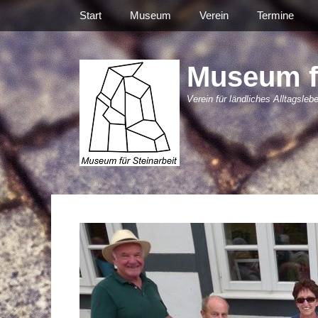
Primäres Menü
Zum
Start
Museum
Verein
Termine
Inhalt
springen
Museum fü
Verein für ländliches Alltagsleb