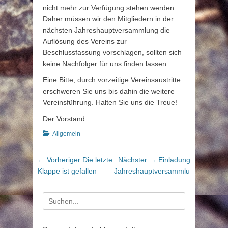
nicht mehr zur Verfügung stehen werden.
Daher müssen wir den Mitgliedern in der
nächsten Jahreshauptversammlung die
Auflösung des Vereins zur
Beschlussfassung vorschlagen, sollten sich
keine Nachfolger für uns finden lassen.
Eine Bitte, durch vorzeitige Vereinsaustritte
erschweren Sie uns bis dahin die weitere
Vereinsführung. Halten Sie uns die Treue!
Der Vorstand
Kategorien
Allgemein
Beitragsnavigation
Vorheriger
Nächster
← Vorheriger
Die letzte
Nächster →
Einladung
Beitrag:
Beitrag:
Klappe ist gefallen
Jahreshauptversammlung
Suche
nach: