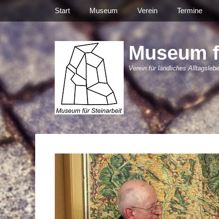
Primäres Menü
Zum
Start
Museum
Verein
Termine
Inhalt
springen
Museum fü
Verein für ländliches Alltagsleb