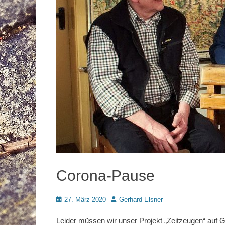
Corona-Pause
Posted
Autor
27. März 2020
Gerhard Elsner
on
Leider müssen wir unser Projekt „Zeitzeugen“ auf 